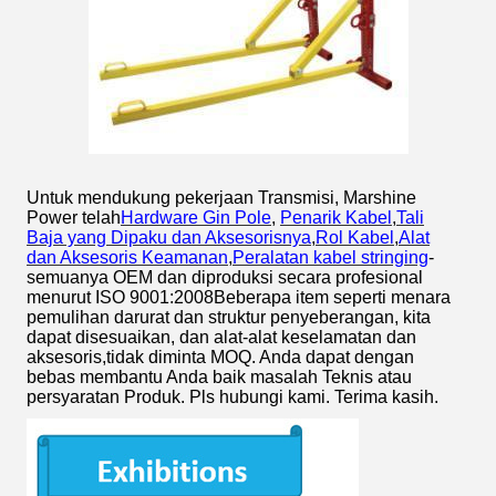
Untuk mendukung pekerjaan Transmisi, Marshine
Power telah
Hardware Gin Pole
,
Penarik Kabel
,
Tali
Baja yang Dipaku dan Aksesorisnya
,
Rol Kabel
,
Alat
dan Aksesoris Keamanan
,
Peralatan kabel stringing
-
semuanya OEM dan diproduksi secara profesional
menurut ISO 9001:2008Beberapa item seperti menara
pemulihan darurat dan struktur penyeberangan, kita
dapat disesuaikan, dan alat-alat keselamatan dan
aksesoris,tidak diminta MOQ. Anda dapat dengan
bebas membantu Anda baik masalah Teknis atau
persyaratan Produk. Pls hubungi kami. Terima kasih.