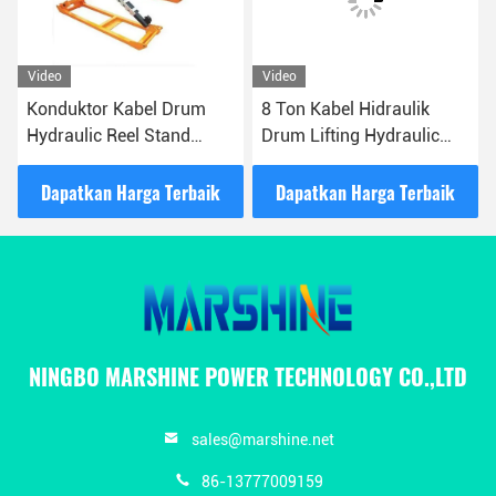
Video
Video
Konduktor Kabel Drum
8 Ton Kabel Hidraulik
Hydraulic Reel Stand
Drum Lifting Hydraulic
Untuk Transmission
Jack Reel Stand
Tower Erection
Dapatkan Harga Terbaik
Dapatkan Harga Terbaik
NINGBO MARSHINE POWER TECHNOLOGY CO.,LTD
sales@marshine.net
86-13777009159