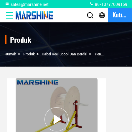
sales@marshine.net
86-13777009159
Kutipan
Produk
>
>
>
Rumah
Produk
Kabel Reel Spool Dan Berdiri
Pengembalian Dana Awal Jenis Spin Jack Kabel Spin Stand 1 Kapasitas Dengan Pembayaran Penuh