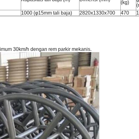
(kg)
(
1000 (φ15mm tali baja)
2820x1330x700
470
1
simum 30km/h dengan rem parkir mekanis.