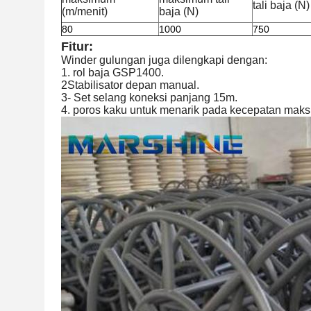
tali baja (N)
(m/menit)
baja (N)
80
1000
750
Fitur:
Winder gulungan juga dilengkapi dengan:
1. rol baja GSP1400.
2Stabilisator depan manual.
3- Set selang koneksi panjang 15m.
4. poros kaku untuk menarik pada kecepatan mak