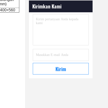
mm)
Kirimkan Kami
400×560
Kirim