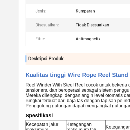
Jenis:
Kumparan
Disesuaikan:
Tidak Disesuaikan
Fitur:
Antimagnetik
Deskripsi Produk
Kualitas tinggi Wire Rope Reel Stan
Reel Winder With Steel Reel cocok untuk bekerja d
tensioners, dan beroperasi sebagai sistem penggul
Mereka dilengkapi dengan angin level otomatis dan 
Bingkai terbuat dari baja las dengan lapisan pelin
Penggulung gulungan dapat mengangkat gulungan d
Spesifikasi
Kecepatan jalur
Ketegangan
Ketegangan
maksimum
maksimum tali