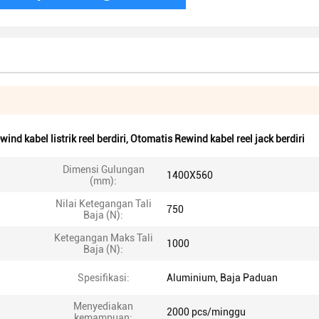
ind kabel listrik reel berdiri
,
Otomatis Rewind kabel reel jack berdiri
Dimensi Gulungan
1400X560
(mm):
Nilai Ketegangan Tali
750
Baja (N):
Ketegangan Maks Tali
1000
Baja (N):
Spesifikasi:
Aluminium, Baja Paduan
Menyediakan
2000 pcs/minggu
kemampuan: