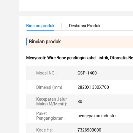
Rincian produk
Deskripsi Produk
Rincian produk
Menyoroti:
Wire Rope pendingin kabel listrik
,
Otomatis Rew
Model NO.:
GSP-1400
Dimensi (mm):
2820X1330X700
Kecepatan Jalur
80
Maks (M/Menit):
Paket
pengepakan industri
Pengangkutan:
Kode Hs:
7326909000