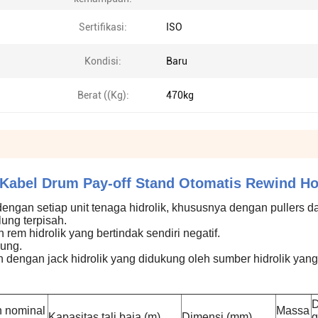
Sertifikasi:
ISO
Kondisi:
Baru
Berat ((Kg):
470kg
d Kabel Drum Pay-off Stand Otomatis Rewind H
engan setiap unit tenaga hidrolik, khususnya dengan pullers da
ung terpisah.
rem hidrolik yang bertindak sendiri negatif.
dung.
engan jack hidrolik yang didukung oleh sumber hidrolik yan
D
 nominal
Massa
Kapasitas tali baja (m)
Dimensi (mm)
g