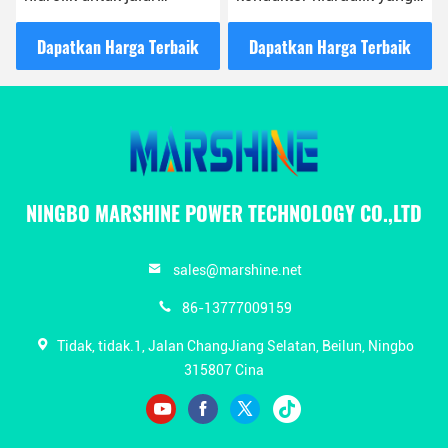
 90KN
disesuaikan Bullwheel
Hydraulic Cable Pul
kabel penarik
OEM
 Terbaik
Dapatkan Harga Terbaik
Dapatkan Harga Te
NINGBO MARSHINE POWER TECHNOLOGY CO.,LTD
sales@marshine.net
86-13777009159
Tidak, tidak.1, Jalan ChangJiang Selatan, Beilun, Ningbo
315807 Cina