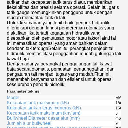
tarikan dan kecepatan tarik terus diatur, memberikan
fleksibilitas dan presisi selama operasi. Selain itu, garis
tarik gauge memungkinkan pengguna untuk dengan
mudah memantau tarik di tali.
Untuk keamanan yang lebih baik, penarik hidraulik
dilengkapi dengan fungsi pengereman otomatis yang
diaktifkan jika terjadi kegagalan hidraulik yang
disebabkan oleh pemutusan motor atau faktor lain.Hal
ini memastikan operasi yang aman bahkan dalam
keadaan tak terdugaSelain itu, perangkat penjepit tali
hidraulik memfasilitasi penggantian mudah gulungan tali
kawat baja.
Dengan adanya perangkat penggulungan tali kawat
baja secara otomatis, pemuatan, pengunggahan, dan
pengaturan tali menjadi tugas yang mudah.Fitur ini
menambah kenyamanan dan efisiensi untuk operasi
keseluruhan penarik hidrolik.
Parameter teknis
Model
MAR-YQ
Kekuatan tarik maksimum (kN)
180
Kekuatan tarikan terus menerus (kN)
150
Kecepatan tarik maksimum (km/jam)
5
Bullwheel Diameter dasar alur (mm)
Φ630
Jumlah alur bullwheel
9