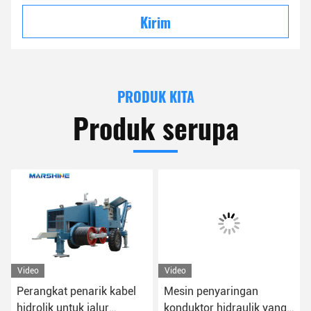
Kirim
PRODUK KITA
Produk serupa
Video
Video
ik kabel
Mesin penyaringan
Peralatan Stringing
lur
konduktor hidraulik yang
Power Construction