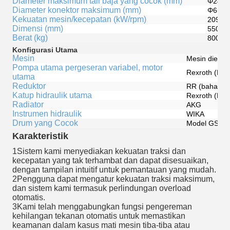
Diameter maksimum tali baja yang cocok (mm)
Φ24
Diameter konektor maksimum (mm)
Φ65
Kekuatan mesin/kecepatan (kW/rpm)
209/2
Dimensi (mm)
5500 ×
Berat (kg)
8000
Konfigurasi Utama
Mesin
Mesin diesel
Pompa utama pergeseran variabel, motor
Rexroth (BO
utama
Reduktor
RR (bahasa It
Katup hidraulik utama
Rexroth (BO
Radiator
AKG
Instrumen hidraulik
WIKA
Drum yang Cocok
Model GSP16
Karakteristik
1Sistem kami menyediakan kekuatan traksi dan
kecepatan yang tak terhambat dan dapat disesuaikan,
dengan tampilan intuitif untuk pemantauan yang mudah.
2Pengguna dapat mengatur kekuatan traksi maksimum,
dan sistem kami termasuk perlindungan overload
otomatis.
3Kami telah menggabungkan fungsi pengereman
kehilangan tekanan otomatis untuk memastikan
keamanan dalam kasus mati mesin tiba-tiba atau