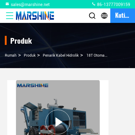
sales@marshine.net
86-13777009159
Kutipan
Produk
>
>
>
Rumah
Produk
Penarik Kabel Hidrolik
18T Otomatis Hydraulic Wire Puller Tensioner Untuk Lini Transmisi