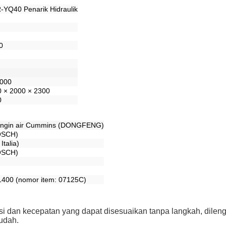
YQ40 Penarik Hidraulik
0
2000
 × 2000 × 2300
0
ingin air Cummins (DONGFENG)
OSCH)
talia)
OSCH)
400 (nomor item: 07125C)
ksi dan kecepatan yang dapat disesuaikan tanpa langkah, dilen
udah.