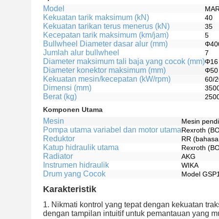
Model
MAR-
Kekuatan tarik maksimum (kN)
40
Kekuatan tarikan terus menerus (kN)
35
Kecepatan tarik maksimum (km/jam)
5
Bullwheel Diameter dasar alur (mm)
Φ40
Jumlah alur bullwheel
7
Diameter maksimum tali baja yang cocok (mm)
Φ16
Diameter konektor maksimum (mm)
Φ50
Kekuatan mesin/kecepatan (kW/rpm)
60/
Dimensi (mm)
3500
Berat (kg)
250
Komponen Utama
Mesin
Mesin pend
Pompa utama variabel dan motor utama
Rexroth (B
Reduktor
RR (bahasa I
Katup hidraulik utama
Rexroth (B
Radiator
AKG
Instrumen hidraulik
WIKA
Drum yang Cocok
Model GSP1
Karakteristik
1. Nikmati kontrol yang tepat dengan kekuatan tra
dengan tampilan intuitif untuk pemantauan yang m