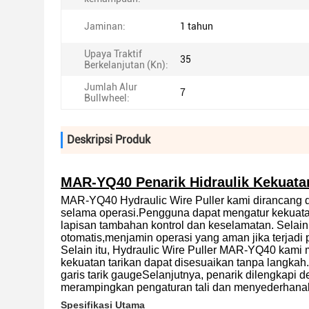
Jaminan:
1 tahun
Upaya Traktif
35
Berkelanjutan (Kn):
Jumlah Alur
7
Bullwheel:
Deskripsi Produk
MAR-YQ40 Penarik Hidraulik Kekuata
MAR-YQ40 Hydraulic Wire Puller kami dirancang d
selama operasi.Pengguna dapat mengatur kekuata
lapisan tambahan kontrol dan keselamatan. Selain 
otomatis,menjamin operasi yang aman jika terjadi 
Selain itu, Hydraulic Wire Puller MAR-YQ40 kami m
kekuatan tarikan dapat disesuaikan tanpa langkah.Pe
garis tarik gaugeSelanjutnya, penarik dilengkapi 
merampingkan pengaturan tali dan menyederhanak
Spesifikasi Utama