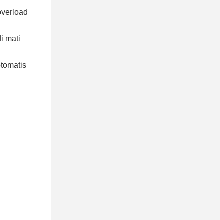
overload
i mati
otomatis