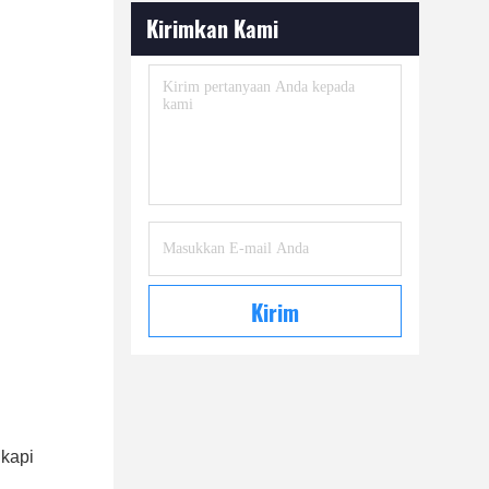
Kirimkan Kami
Kirim
gkapi