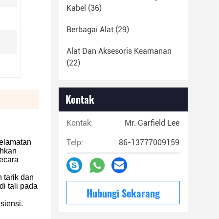
Kabel
(36)
Berbagai Alat
(29)
Alat Dan Aksesoris Keamanan
(22)
Kontak
Kontak:
Mr. Garfield Lee
selamatan
Telp:
86-13777009159
ahkan
secara
 tarik dan
i tali pada
Hubungi Sekarang
siensi.