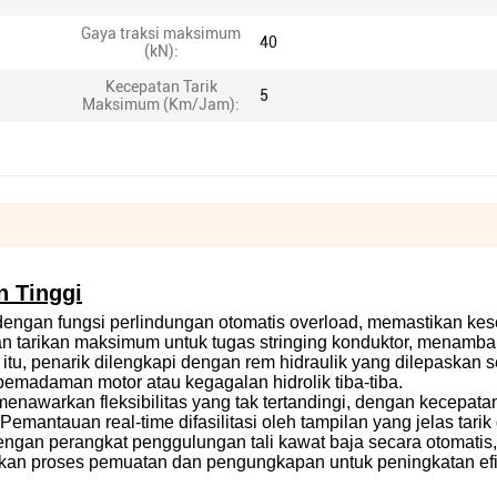
Gaya traksi maksimum
40
(kN):
Kecepatan Tarik
5
Maksimum (Km/Jam):
n Tinggi
engan fungsi perlindungan otomatis overload, memastikan ke
n tarikan maksimum untuk tugas stringing konduktor, menamb
itu, penarik dilengkapi dengan rem hidraulik yang dilepaskan 
pemadaman motor atau kegagalan hidrolik tiba-tiba.
enawarkan fleksibilitas yang tak tertandingi, dengan kecepatan
mantauan real-time difasilitasi oleh tampilan yang jelas tarik d
dengan perangkat penggulungan tali kawat baja secara otomatis,
an proses pemuatan dan pengungkapan untuk peningkatan efi