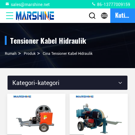
sales@marshine.net
86-13777009159
Kutipan
Tensioner Kabel Hidraulik
>
>
Rumah
Produk
Cina Tensioner Kabel Hidraulik
Kategori-kategori