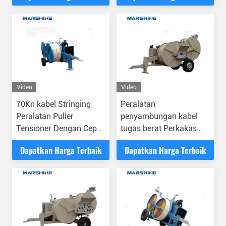
Video
Video
70Kn kabel Stringing
Peralatan
Peralatan Puller
penyambungan kabel
Tensioner Dengan Cepat
tugas berat Perkakas
Dan lancar Operasi
konstruksi Transmisi
Dapatkan Harga Terbaik
Dapatkan Harga Terbaik
saluran udara tegangan
hidrolik