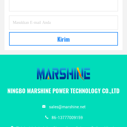
Kirim
NINGBO MARSHINE POWER TECHNOLOGY CO.,LTD
sales@marshine.net
86-13777009159