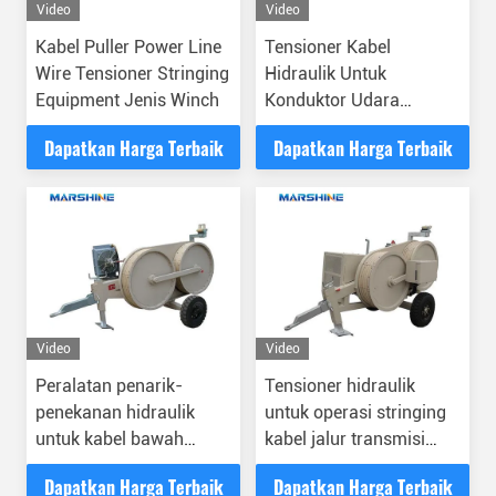
Video
Video
Kabel Puller Power Line
Tensioner Kabel
Wire Tensioner Stringing
Hidraulik Untuk
Equipment Jenis Winch
Konduktor Udara
Kapasitas Tinggi Dan
Dapatkan Harga Terbaik
Dapatkan Harga Terbaik
Kinerja
Video
Video
Peralatan penarik-
Tensioner hidraulik
penekanan hidraulik
untuk operasi stringing
untuk kabel bawah
kabel jalur transmisi
tanah
udara
Dapatkan Harga Terbaik
Dapatkan Harga Terbaik