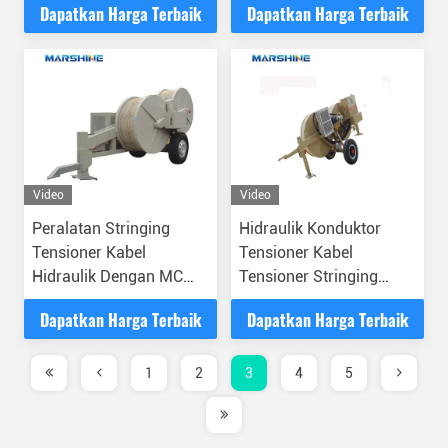
Dapatkan Harga Terbaik
Dapatkan Harga Terbaik
Video
Video
Peralatan Stringing
Hidraulik Konduktor
Tensioner Kabel
Tensioner Kabel
Hidraulik Dengan MC
Tensioner Stringing
Nylon Bullwheel
Peralatan Transmisi
Dapatkan Harga Terbaik
Dapatkan Harga Terbaik
Power Line
1
2
3
4
5