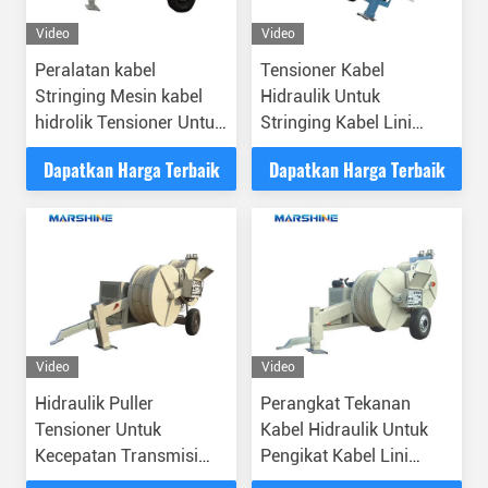
Video
Video
Peralatan kabel
Tensioner Kabel
Stringing Mesin kabel
Hidraulik Untuk
hidrolik Tensioner Untuk
Stringing Kabel Lini
konstruksi jalur
Transmisi Aerial
Dapatkan Harga Terbaik
Dapatkan Harga Terbaik
transmisi
Video
Video
Hidraulik Puller
Perangkat Tekanan
Tensioner Untuk
Kabel Hidraulik Untuk
Kecepatan Transmisi
Pengikat Kabel Lini
Line Stringing
Udara