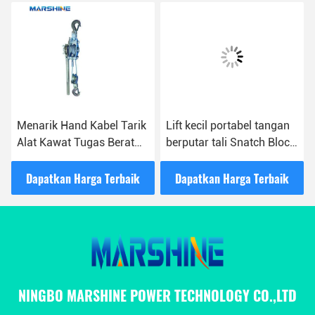
Menarik Hand Kabel Tarik
Lift kecil portabel tangan
Alat Kawat Tugas Berat
berputar tali Snatch Block
3,2kg
Tackle Tightener Double
Pulley
Dapatkan Harga Terbaik
Dapatkan Harga Terbaik
NINGBO MARSHINE POWER TECHNOLOGY CO.,LTD