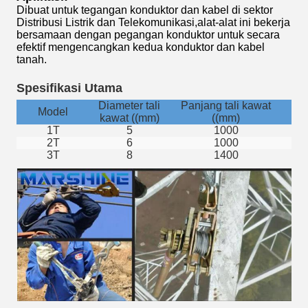
Dibuat untuk tegangan konduktor dan kabel di sektor
Distribusi Listrik dan Telekomunikasi,alat-alat ini bekerja
bersamaan dengan pegangan konduktor untuk secara
efektif mengencangkan kedua konduktor dan kabel
tanah.
Spesifikasi Utama
Diameter tali
Panjang tali kawat
Model
J
kawat ((mm)
((mm)
1T
5
1000
Ge
2T
6
1000
Ge
3T
8
1400