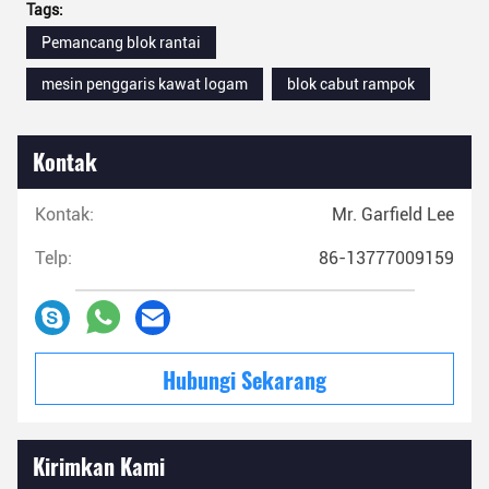
Tags:
Pemancang blok rantai
mesin penggaris kawat logam
blok cabut rampok
Kontak
Kontak:
Mr. Garfield Lee
Telp:
86-13777009159
Hubungi Sekarang
Kirimkan Kami