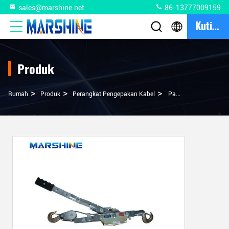
sales@marshine.net
86-13777009159
Kutipan
Produk
>
>
>
Rumah
Produk
Perangkat Pengepakan Kabel
Panjang Tali Kawat Manual Ratchet Kabel Puller Untuk Lifting Halus Dan Menarik