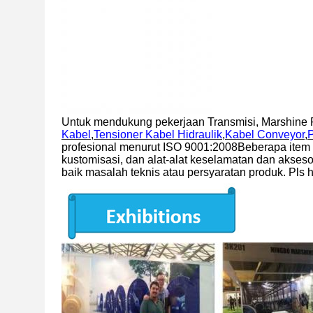
Untuk mendukung pekerjaan Transmisi, Marshine 
Kabel
,
Tensioner Kabel Hidraulik
,
Kabel Conveyor
,
P
profesional menurut ISO 9001:2008Beberapa item s
kustomisasi, dan alat-alat keselamatan dan akse
baik masalah teknis atau persyaratan produk. Pls 