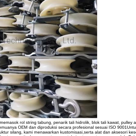
ok rol string tabung, penarik tali hidrolik, blok tali kawat, pulley ang
semuanya OEM dan diproduksi secara profesional sesuai ISO 9001Untu
truktur silang, kami menawarkan kustomisasi,serta alat dan aksesori ke