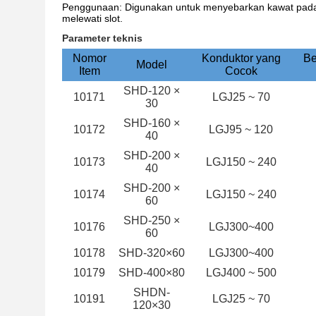
Penggunaan: Digunakan untuk menyebarkan kawat pada men
melewati slot.
Parameter teknis
Nomor
Konduktor yang
Be
Model
Item
Cocok
SHD-120 ×
10171
LGJ25 ~ 70
30
SHD-160 ×
10172
LGJ95 ~ 120
40
SHD-200 ×
10173
LGJ150 ~ 240
40
SHD-200 ×
10174
LGJ150 ~ 240
60
SHD-250 ×
10176
LGJ300~400
60
10178
SHD-320×60
LGJ300~400
10179
SHD-400×80
LGJ400 ~ 500
SHDN-
10191
LGJ25 ~ 70
120×30