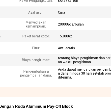
Paket Pengangkutan:
Kotak karton
Asal usul:
Cina
Menyediakan
20000pcs/bulan
kemampuan:
m
Paket berat kotor:
15.000kg
Fitur:
Anti-statis
tentang biaya pengiriman dan per
Biaya pengiriman:
an waktu pengiriman.
Anda dapat mengajukan pengemb
Pengembalian &
n dana hingga 30 hari setelah pro
pengembalian dana:
diterima.
 Dengan Roda Aluminium Pay-Off Block