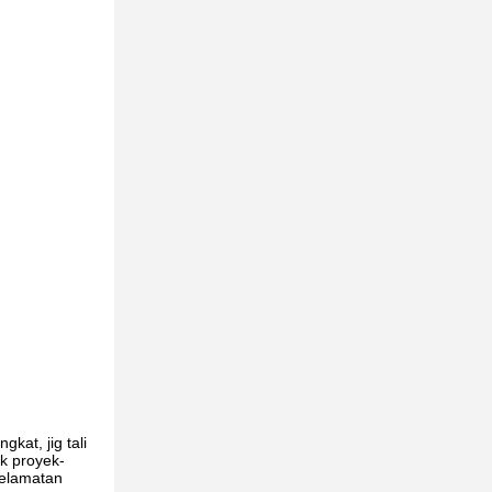
kat, jig tali
k proyek-
selamatan