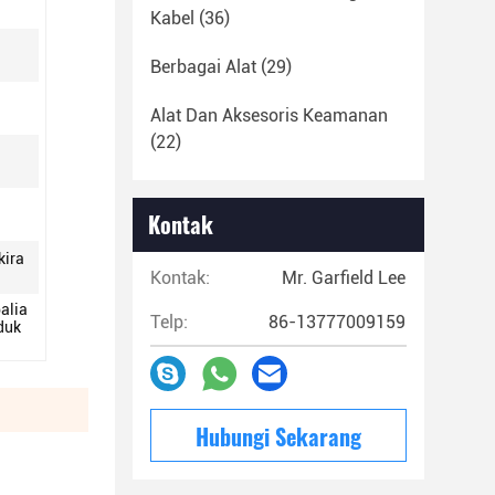
Kabel
(36)
Berbagai Alat
(29)
Alat Dan Aksesoris Keamanan
(22)
Kontak
kira
Kontak:
Mr. Garfield Lee
alia
Telp:
86-13777009159
duk
Hubungi Sekarang