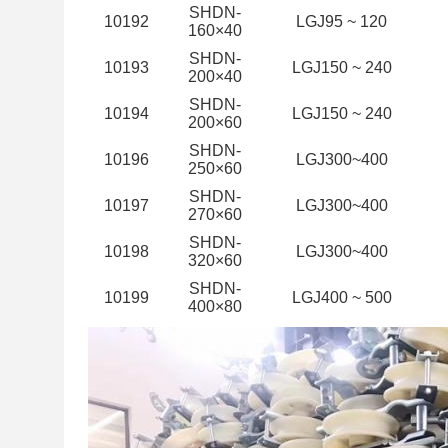
SHDN-
10192
LGJ95 ~ 120
160×40
SHDN-
10193
LGJ150 ~ 240
200×40
SHDN-
10194
LGJ150 ~ 240
200×60
SHDN-
10196
LGJ300~400
250×60
SHDN-
10197
LGJ300~400
270×60
SHDN-
10198
LGJ300~400
320×60
SHDN-
10199
LGJ400 ~ 500
400×80