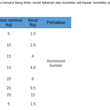
ara tiang linier, nozel tekanan dan konektor tali kawat, konektor p
ban nominal
Berat
Perhatikan
(kg)
(kg)
5
1.5
10
2.5
15
4
Aluminium
bundar
15
4.6
20
6
20
9.5
20
15
5
1.5